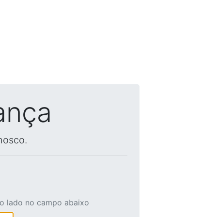
ança
nosco.
ao lado no campo abaixo