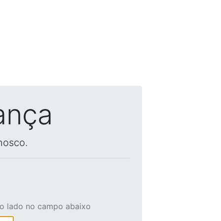
ança
nosco.
ao lado no campo abaixo