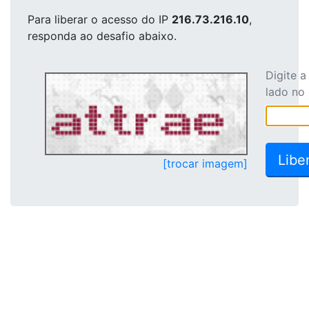
Para liberar o acesso
do IP
216.73.216.10
,
responda ao desafio abaixo.
Digite 
lado no
[trocar imagem]