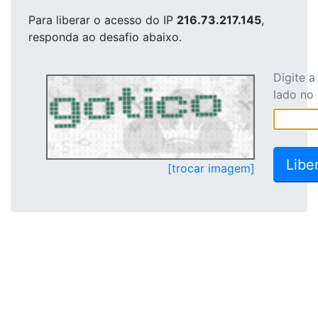
Para liberar o acesso
do IP
216.73.217.145
,
responda ao desafio abaixo.
Digite 
lado no
[trocar imagem]